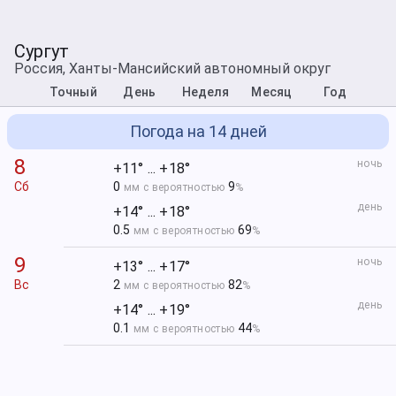
Сургут
Россия, Ханты-Мансийский автономный округ
Точный
День
Неделя
Месяц
Год
Погода на 14 дней
8
ночь
+11° ... +18°
Сб
0
9
мм с вероятностью
%
день
+14° ... +18°
0.5
69
мм с вероятностью
%
9
ночь
+13° ... +17°
Вс
2
82
мм с вероятностью
%
день
+14° ... +19°
0.1
44
мм с вероятностью
%