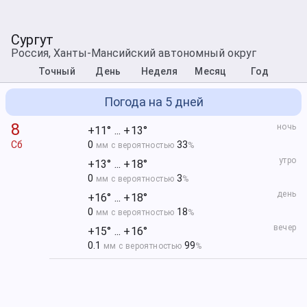
Сургут
Россия, Ханты-Мансийский автономный округ
Точный
День
Неделя
Месяц
Год
Погода на 5 дней
8
ночь
+11° ... +13°
Сб
0
33
мм с вероятностью
%
утро
+13° ... +18°
0
3
мм с вероятностью
%
день
+16° ... +18°
0
18
мм с вероятностью
%
вечер
+15° ... +16°
0.1
99
мм с вероятностью
%