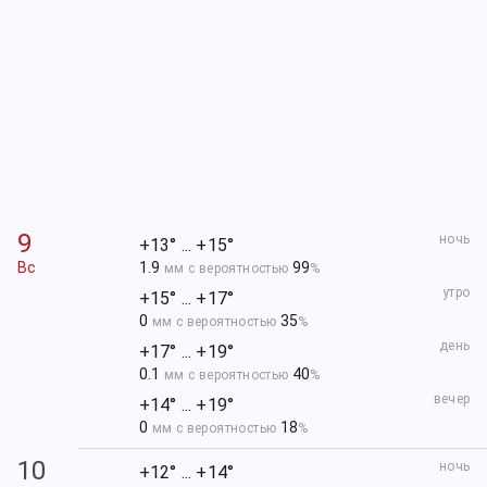
9
ночь
+13° ... +15°
Вс
1.9
99
мм с вероятностью
%
утро
+15° ... +17°
0
35
мм с вероятностью
%
день
+17° ... +19°
0.1
40
мм с вероятностью
%
вечер
+14° ... +19°
0
18
мм с вероятностью
%
10
ночь
+12° ... +14°