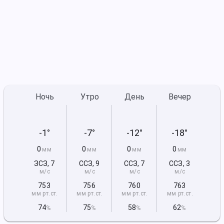
Ночь
Утро
День
Вечер
-1°
-7°
-12°
-18°
0
0
0
0
мм
мм
мм
мм
ЗСЗ
,
7
ССЗ
,
9
ССЗ
,
7
ССЗ
,
3
м/с
м/с
м/с
м/с
753
756
760
763
мм рт
.ст.
мм рт
.ст.
мм рт
.ст.
мм рт
.ст.
74
75
58
62
%
%
%
%