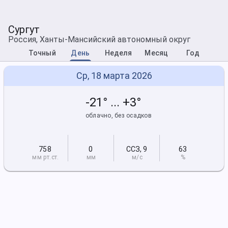
Сургут
Россия, Ханты-Мансийский автономный округ
Точный
День
Неделя
Месяц
Год
Ср, 18 марта 2026
-21° ... +3°
облачно, без осадков
758
0
ССЗ
,
9
63
мм рт
.ст.
мм
м/с
%