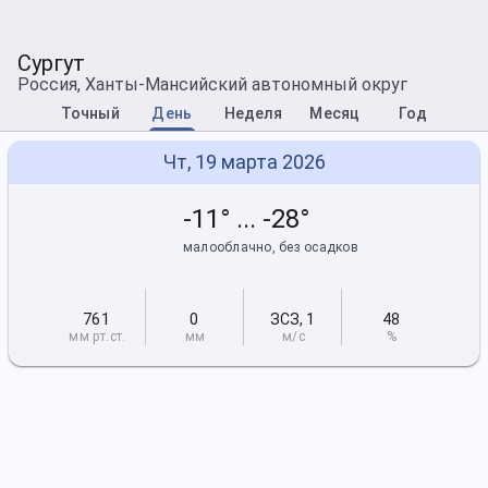
Сургут
Россия, Ханты-Мансийский автономный округ
Точный
День
Неделя
Месяц
Год
Чт, 19 марта 2026
-11° ... -28°
малооблачно, без осадков
761
0
ЗСЗ
,
1
48
мм рт
.ст.
мм
м/с
%