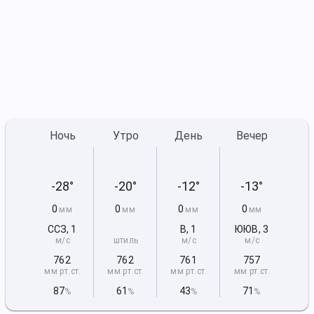
Ночь
Утро
День
Вечер
-28°
-20°
-12°
-13°
0
0
0
0
мм
мм
мм
мм
ССЗ
,
1
В
,
1
ЮЮВ
,
3
м/с
штиль
м/с
м/с
762
762
761
757
мм рт
.ст.
мм рт
.ст.
мм рт
.ст.
мм рт
.ст.
87
61
43
71
%
%
%
%