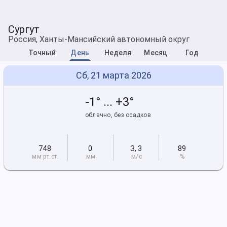
Сургут
Россия, Ханты-Мансийский автономный округ
Точный
День
Неделя
Месяц
Год
Сб, 21 марта 2026
-1° ... +3°
облачно, без осадков
748
0
З
,
3
89
мм рт
.ст.
мм
м/с
%