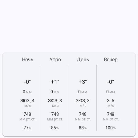
Ночь
Утро
День
Вечер
-0°
+1°
+3°
-0°
0
0
0
0
мм
мм
мм
мм
ЗЮЗ
,
4
ЗЮЗ
,
3
ЗЮЗ
,
3
З
,
5
м/с
м/с
м/с
м/с
748
748
748
748
мм рт
.ст.
мм рт
.ст.
мм рт
.ст.
мм рт
.ст.
77
85
88
100
%
%
%
%