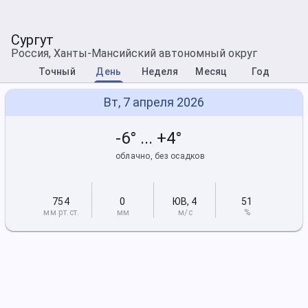
Сургут
Россия, Ханты-Мансийский автономный округ
Точный
День
Неделя
Месяц
Год
Вт, 7 апреля 2026
-6° ... +4°
облачно, без осадков
754
0
ЮВ
,
4
51
мм рт
.ст.
мм
м/с
%