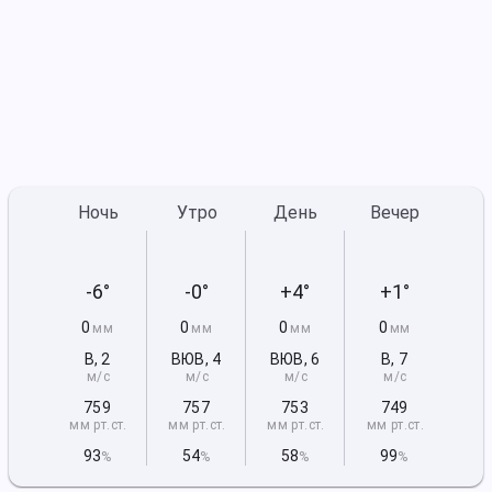
Ночь
Утро
День
Вечер
-6°
-0°
+4°
+1°
0
0
0
0
мм
мм
мм
мм
В
,
2
ВЮВ
,
4
ВЮВ
,
6
В
,
7
м/с
м/с
м/с
м/с
759
757
753
749
мм рт
.ст.
мм рт
.ст.
мм рт
.ст.
мм рт
.ст.
93
54
58
99
%
%
%
%